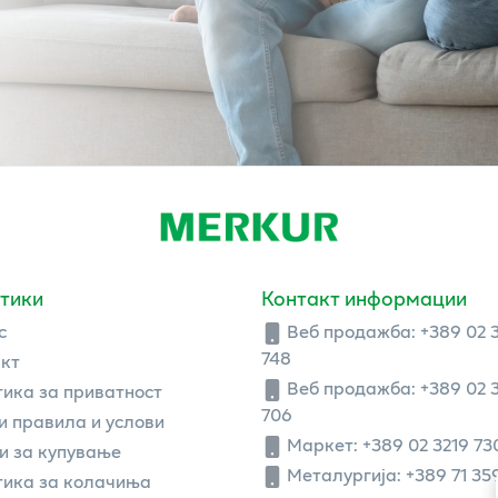
тики
Контакт информации
с
Веб продажба:
+389 02 
748
кт
Веб продажба:
+389 02 
ика за приватност
706
 правила и услови
Маркет: +389 02 3219 73
и за купување
Металургија: +389 71 35
ика за колачиња