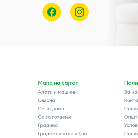
Мапа на сајтот
Поли
Алати и машини
За на
Сезона
Конта
Се за дома
Полит
Се за готвење
Општи
Градина
Услов
Градежништво и бои
Полит