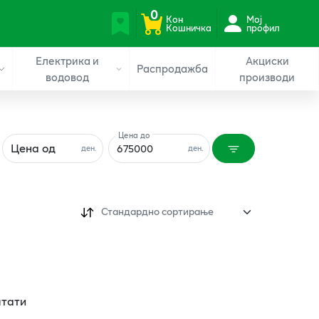
0
Кон
Мој
Кошничка
профил
Електрика и
Акциски
Распродажба
водовод
производи
Цена до
Цена од
ден.
ден.
Стандардно сортирање
лтати