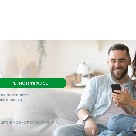
РЕГИСТРИРАЈ СЕ
ува моите лични
еку е-пошта.
 што е можно побрзо преку