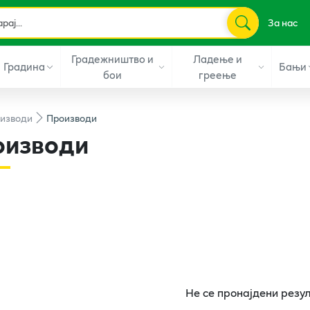
За нас
Градежништво и
Ладење и
Градина
Бањи
бои
греење
изводи
Производи
оизводи
Не се пронајдени резу