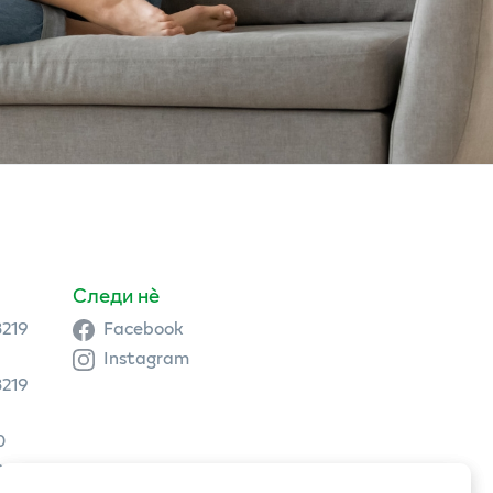
Следи нè
3219
Facebook
Instagram
3219
0
9 504