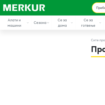
Алати и
Се за
Се за
Сезона
машини
дома
готвење
Сите
про
Пр