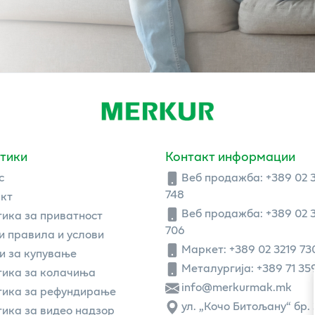
тики
Контакт информации
с
Веб продажба:
+389 02 
748
кт
Веб продажба:
+389 02 
ика за приватност
706
 правила и услови
Маркет: +389 02 3219 73
и за купување
Металургија: +389 71 35
ика за колачиња
info@merkurmak.mk
тика за рефундирање
ул. „Кочо Битољану“ бр. 
ика за видео надзор