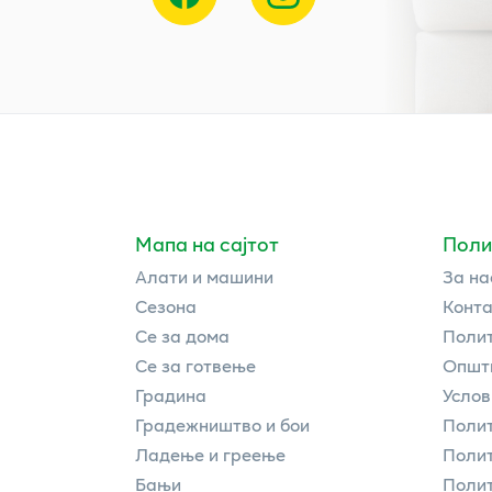
Мапа на сајтот
Поли
Алати и машини
За на
Сезона
Конта
Се за дома
Полит
Се за готвење
Општи
Градина
Услов
Градежништво и бои
Полит
Ладење и греење
Поли
Бањи
Полит