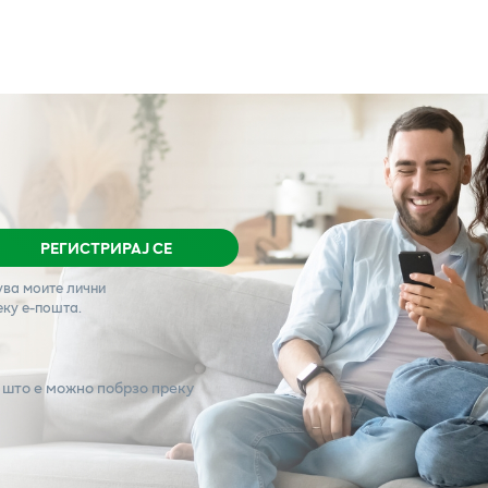
РЕГИСТРИРАЈ СЕ
ува моите лични
еку е-пошта.
 што е можно побрзо преку