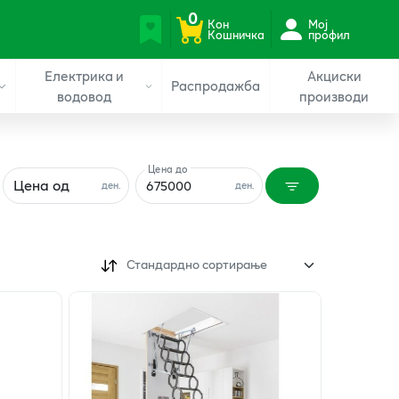
0
Кон
Мој
Кошничка
профил
Електрика и
Акциски
Распродажба
водовод
производи
Цена до
Цена од
ден.
ден.
Стандардно сортирање