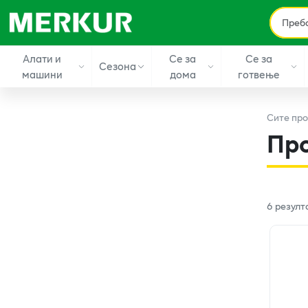
Алати и
Се за
Се за
Сезона
машини
дома
готвење
Сите
про
Пр
6
резулт