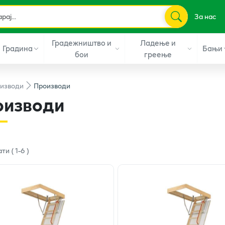
За нас
Градежништво и
Ладење и
Градина
Бањи
бои
греење
изводи
Производи
оизводи
ати
(
1
-
6
)