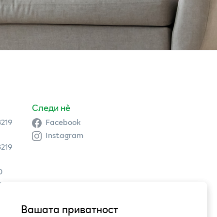
Следи нè
3219
Facebook
Instagram
3219
0
9 504
Вашата приватност
3,