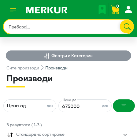
0
Филтри и Категории
Сите
производи
Производи
Производи
Цена до
Цена од
ден.
ден.
3
резултати
(
1
-
3
)
Стандардно сортирање