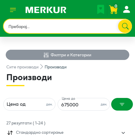
0
Филтри и Категории
Сите
производи
Производи
Производи
Цена до
Цена од
ден.
ден.
27
резултати
(
1
-
24
)
Стандардно сортирање