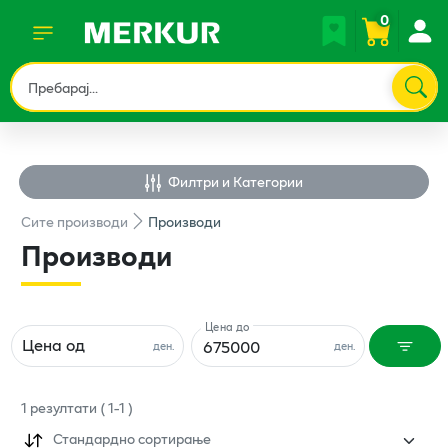
0
Филтри и Категории
Сите
производи
Производи
Производи
Цена до
Цена од
ден.
ден.
1
резултати
(
1
-
1
)
Стандардно сортирање