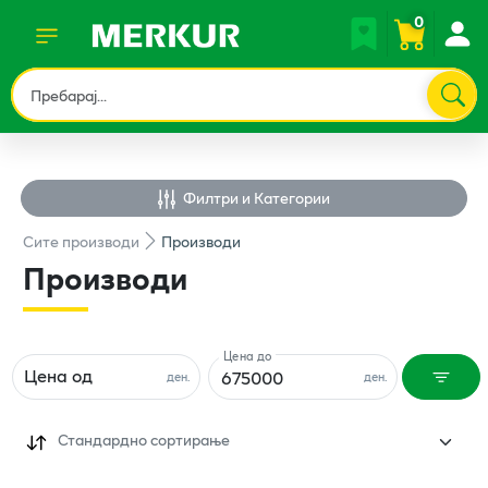
0
Филтри и Категории
Сите
производи
Производи
Производи
Цена до
Цена од
ден.
ден.
Стандардно сортирање