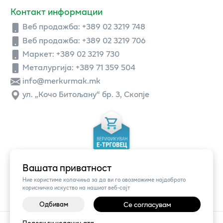
Контакт информации
Веб продажба:
+389 02 3219 748
Веб продажба:
+389 02 3219 706
Маркет: +389 02 3219 730
Металургија: +389 71 359 504
info@merkurmak.mk
ул. „Кочо Битољану“ бр. 3, Скопје
Вашата приватност
Ние користиме колачиња за да ви го овозможиме најдоброто
корисничко искуство на нашиот веб-сајт
Одбивам
Се согласувам
©
2026
Vendor x
Меркур