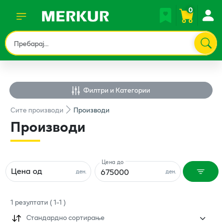
0
Филтри и Категории
Сите
производи
Производи
Производи
Цена до
Цена од
ден.
ден.
1
резултати
(
1
-
1
)
Стандардно сортирање