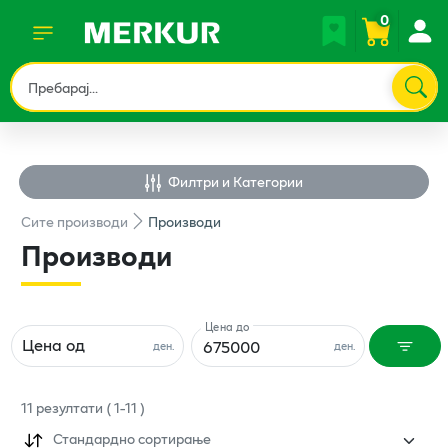
0
Филтри и Категории
Сите
производи
Производи
Производи
Цена до
Цена од
ден.
ден.
11
резултати
(
1
-
11
)
Стандардно сортирање