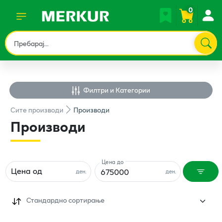
0
Филтри и Категории
Сите
производи
Производи
Производи
Цена до
Цена од
ден.
ден.
Стандардно сортирање