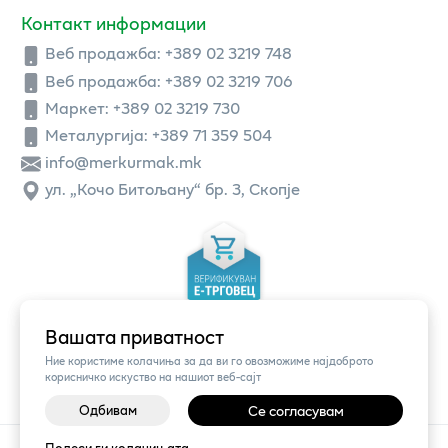
Контакт информации
Веб продажба:
+389 02 3219 748
Веб продажба:
+389 02 3219 706
Маркет: +389 02 3219 730
Металургија: +389 71 359 504
info@merkurmak.mk
ул. „Кочо Битољану“ бр. 3, Скопје
Вашата приватност
Ние користиме колачиња за да ви го овозможиме најдоброто
корисничко искуство на нашиот веб-сајт
Одбивам
Се согласувам
©
2026
Vendor x
Меркур