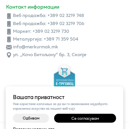
Контакт информации
Веб продажба:
+389 02 3219 748
Веб продажба:
+389 02 3219 706
Маркет: +389 02 3219 730
Металургија: +389 71 359 504
info@merkurmak.mk
ул. „Кочо Битољану“ бр. 3, Скопје
Вашата приватност
Ние користиме колачиња за да ви го овозможиме најдоброто
корисничко искуство на нашиот веб-сајт
Одбивам
Се согласувам
©
2026
Vendor x
Меркур