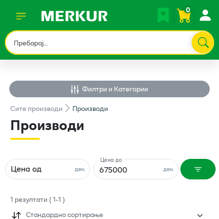
0
Филтри и Категории
Сите
производи
Производи
Производи
Цена до
Цена од
ден.
ден.
1
резултати
(
1
-
1
)
Стандардно сортирање