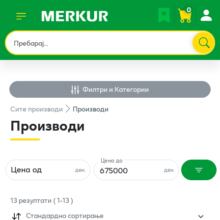
0
Филтри и Категории
Сите
производи
Производи
Производи
Цена до
Цена од
ден.
ден.
13
резултати
(
1
-
13
)
Стандардно сортирање