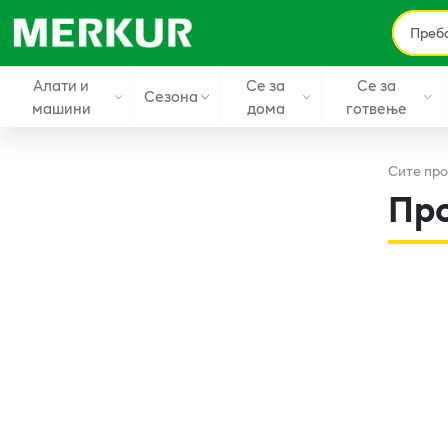
Алати и
Се за
Се за
Сезона
машини
дома
готвење
Сите
про
Пр