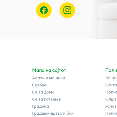
Мапа на сајтот
Поли
Алати и машини
За на
Сезона
Конта
Се за дома
Полит
Се за готвење
Општи
Градина
Услов
Градежништво и бои
Полит