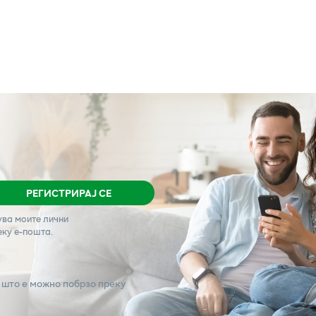
РЕГИСТРИРАЈ СЕ
ува моите лични
еку е-пошта.
 што е можно побрзо преку