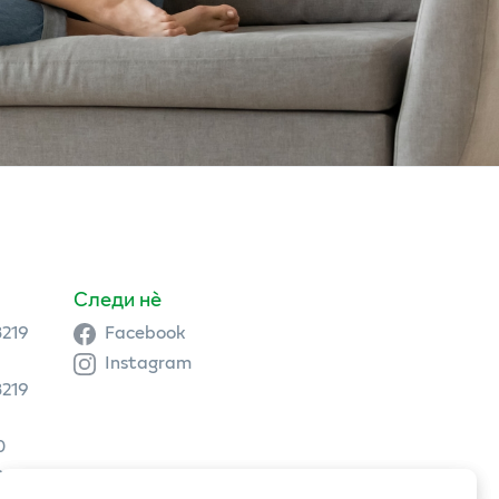
Следи нè
3219
Facebook
Instagram
3219
0
9 504