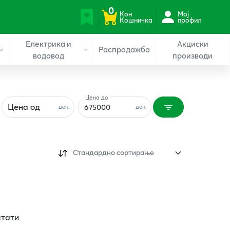
0
Кон
Мој
Кошничка
профил
Електрика и
Акциски
Распродажба
водовод
производи
Цена до
Цена од
ден.
ден.
Стандардно сортирање
лтати