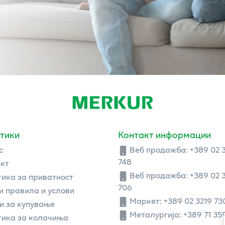
тики
Контакт информации
с
Веб продажба:
+389 02 
748
кт
Веб продажба:
+389 02 
ика за приватност
706
 правила и услови
Маркет: +389 02 3219 73
и за купување
Металургија: +389 71 35
ика за колачиња