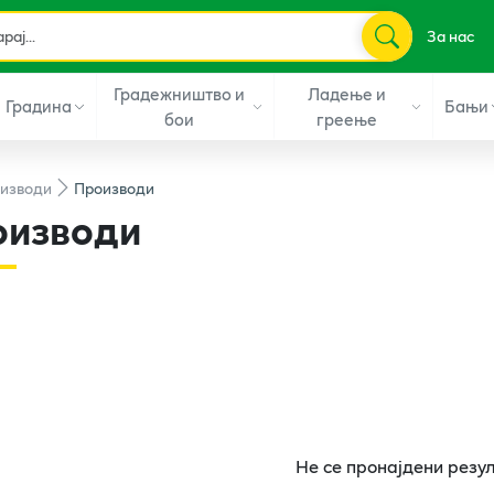
За нас
Градежништво и
Ладење и
Градина
Бањи
бои
греење
изводи
Производи
оизводи
Не се пронајдени резу