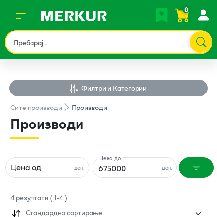
0
Филтри и Категории
Сите
производи
Производи
Производи
Цена до
Цена од
ден.
ден.
4
резултати
(
1
-
4
)
Стандардно сортирање