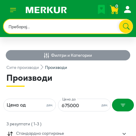
0
Филтри и Категории
Сите
производи
Производи
Производи
Цена до
Цена од
ден.
ден.
3
резултати
(
1
-
3
)
Стандардно сортирање