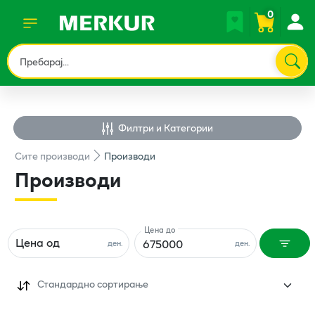
0
Филтри и Категории
Сите
производи
Производи
Производи
Цена до
Цена од
ден.
ден.
Стандардно сортирање