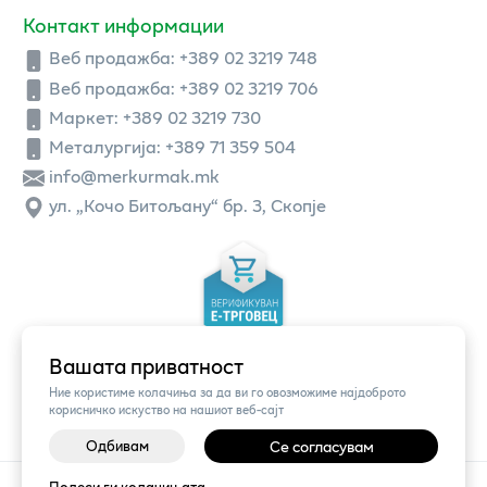
Контакт информации
Веб продажба:
+389 02 3219 748
Веб продажба:
+389 02 3219 706
Маркет: +389 02 3219 730
Металургија: +389 71 359 504
info@merkurmak.mk
ул. „Кочо Битољану“ бр. 3, Скопје
Вашата приватност
Ние користиме колачиња за да ви го овозможиме најдоброто
корисничко искуство на нашиот веб-сајт
Одбивам
Се согласувам
©
2026
Vendor x
Меркур