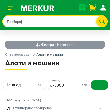
0
Филтри и Категории
Сите
производи
Алати и машини
Алати и машини
Цена до
Цена од
ден.
ден.
1144
резултати
(
1
-
24
)
Стандардно сортирање