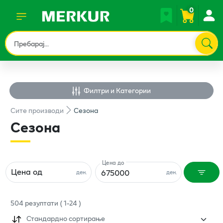
0
Филтри и Категории
Сите
производи
Сезона
Сезона
Цена до
Цена од
ден.
ден.
504
резултати
(
1
-
24
)
Стандардно сортирање