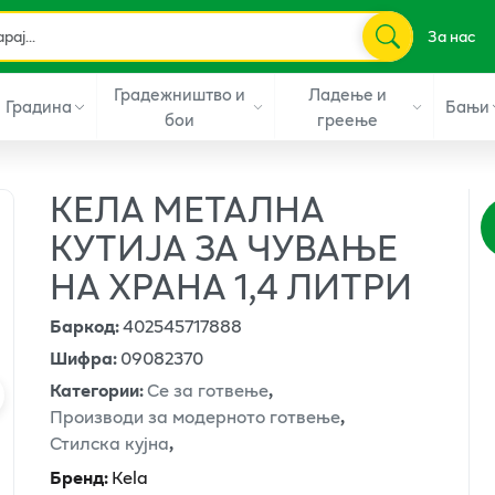
За нас
Градежништво и
Ладење и
Градина
Бањи
бои
греење
КЕЛА МЕТАЛНА
КУТИЈА ЗА ЧУВАЊЕ
НА ХРАНА 1,4 ЛИТРИ
Баркод
:
402545717888
Шифра
:
09082370
Категории
:
Се за готвење
,
Производи за модерното готвење
,
Стилска кујна
,
Бренд
:
Kela