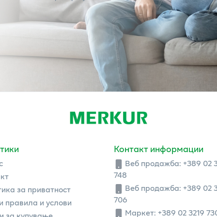
тики
Контакт информации
с
Веб продажба:
+389 02 
748
кт
Веб продажба:
+389 02 
ика за приватност
706
 правила и услови
Маркет: +389 02 3219 73
и за купување