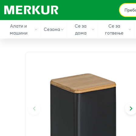
Алати и
Се за
Се за
Сезона
машини
дома
готвење