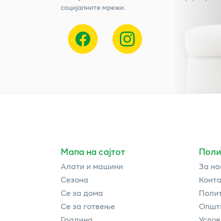
социјалните мрежи.
Мапа на сајтот
Поли
Алати и машини
За на
Сезона
Конта
Се за дома
Полит
Се за готвење
Општи
Градина
Услов