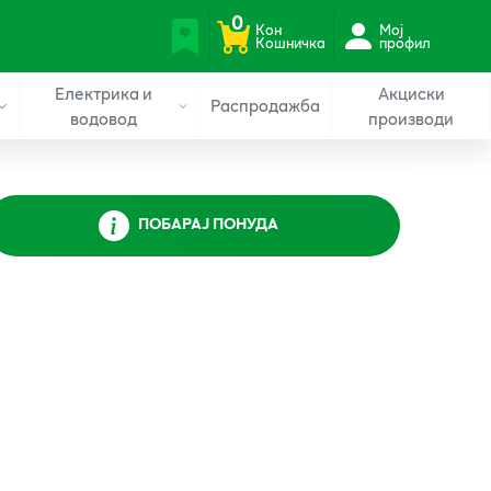
0
Кон
Мој
Кошничка
профил
Електрика и
Акциски
Распродажба
водовод
производи
ПОБАРАЈ ПОНУДА