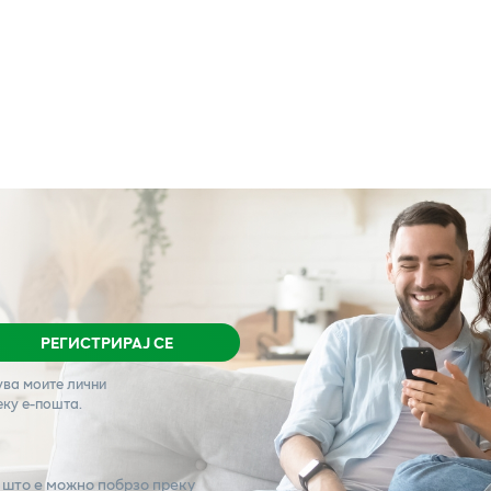
РЕГИСТРИРАЈ СЕ
ува моите лични
еку е-пошта.
 што е можно побрзо преку