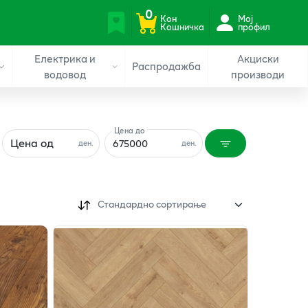
0
Кон
Мој
Кошничка
профил
Електрика и
Акциски
Распродажба
водовод
производи
Цена до
Цена од
ден.
ден.
Стандардно сортирање