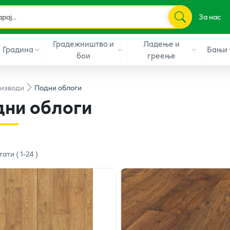
За нас
Градежништво и
Ладење и
Градина
Бањи
бои
греење
изводи
Подни облоги
ни облоги
тати
(
1
-
24
)