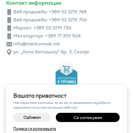
Контакт информации
Веб продажба:
+389 02 3219 748
Веб продажба:
+389 02 3219 706
Маркет: +389 02 3219 730
Металургија: +389 71 359 504
info@merkurmak.mk
ул. „Кочо Битољану“ бр. 3, Скопје
Вашата приватност
Ние користиме колачиња за да ви го овозможиме најдоброто
корисничко искуство на нашиот веб-сајт
Одбивам
Се согласувам
©
2026
Vendor x
Меркур
Подеси ги колачињата