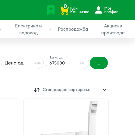
0
Кон
Мој
Кошничка
профил
Електрика и
Акциски
Распродажба
водовод
производи
Цена до
Цена од
ден.
ден.
Стандардно сортирање