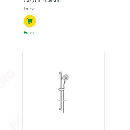
САДОПЕР БФР41Б
Ferro
Ferro