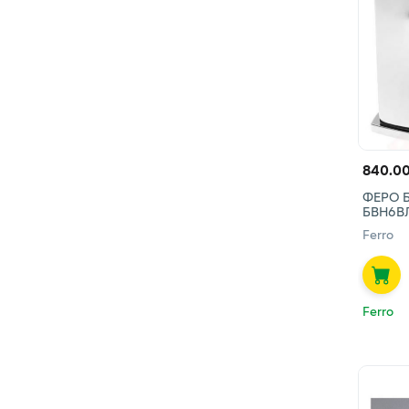
840.00
ФЕРО Б
БВН6В
Ferro
Ferro