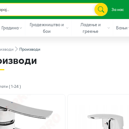
За нас
Градежништво и
Ладење и
Градина
Бањи
бои
греење
изводи
Производи
оизводи
тати
(
1
-
24
)