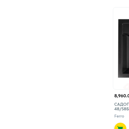
8,960.
САДОП
48/58
Ferro