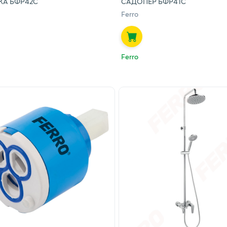
КА БФР42С
САДОПЕР БФР41С
Ferro
Ferro