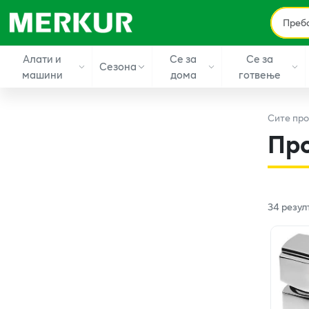
Алати и
Се за
Се за
Сезона
машини
дома
готвење
Сите
про
Пр
34
резул