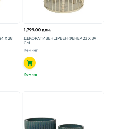
1,799.00 ден.
4 Х 28
ДЕКОРАТИВЕН ДРВЕН ФЕНЕР 23 Х 39
СМ
Кеминг
Кеминг