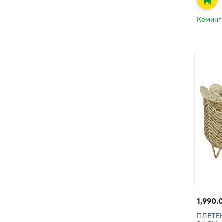
Кеминг
1,990.
ПЛЕТЕН