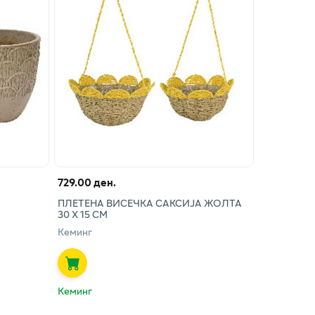
729.00 ден.
ПЛЕТЕНА ВИСЕЧКА САКСИЈА ЖОЛТА
30 Х 15 СМ
Кеминг
Кеминг