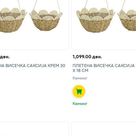
 ден.
1,099.00 ден.
А ВИСЕЧКА САКСИЈА КРЕМ 30
ПЛЕТЕНА ВИСЕЧКА САКСИЈА 
Х 18 СМ
Кеминг
Кеминг