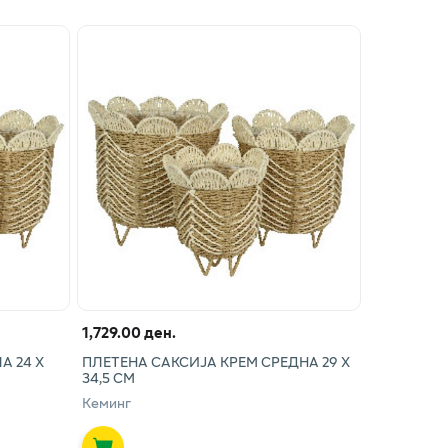
1,729.00 ден.
А 24 Х
ПЛЕТЕНА САКСИЈА КРЕМ СРЕДНА 29 Х
34,5 СМ
Кеминг