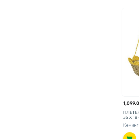
1,099.
ПЛЕТЕ
35 Х 18
Кеминг