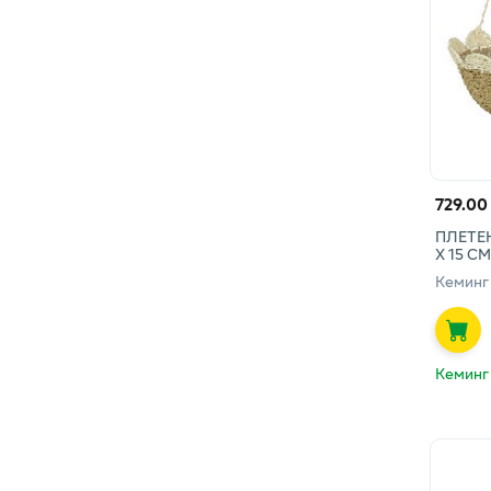
729.00
ПЛЕТЕН
Х 15 СМ
Кеминг
Кеминг