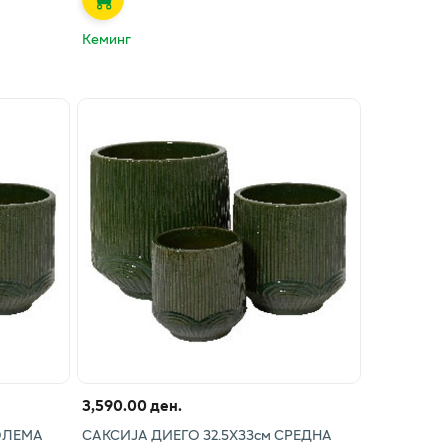
Кеминг
3,590.00 ден.
ГОЛЕМА
САКСИЈА ДИЕГО 32.5Х33см СРЕДНА