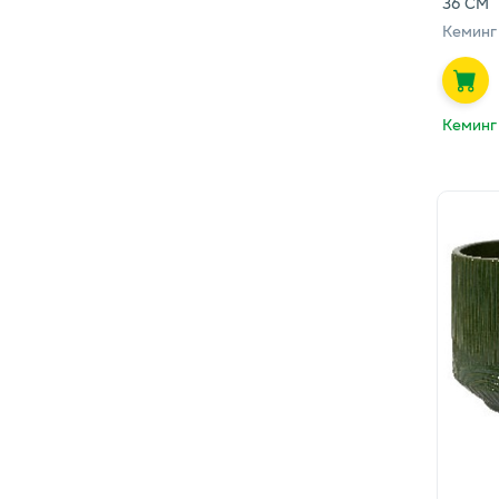
36 СМ
Кеминг
Кеминг