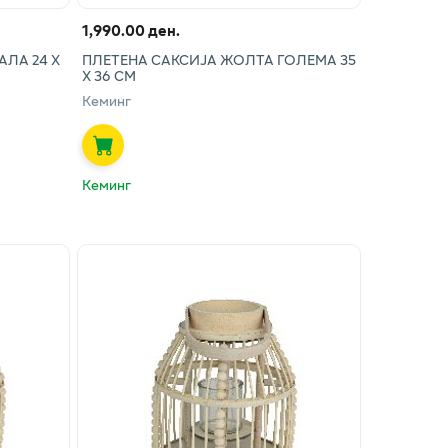
1,990.00 ден.
ЛА 24 Х
ПЛЕТЕНА САКСИЈА ЖОЛТА ГОЛЕМА 35
Х 36 СМ
Кеминг
Кеминг