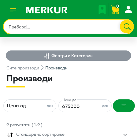
0
Филтри и Категории
Сите
производи
Производи
Производи
Цена до
Цена од
ден.
ден.
9
резултати
(
1
-
9
)
Стандардно сортирање