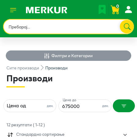
0
Филтри и Категории
Сите
производи
Производи
Производи
Цена до
Цена од
ден.
ден.
12
резултати
(
1
-
12
)
Стандардно сортирање