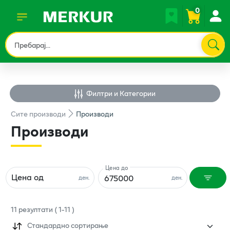
0
Филтри и Категории
Сите
производи
Производи
Производи
Цена до
Цена од
ден.
ден.
11
резултати
(
1
-
11
)
Стандардно сортирање