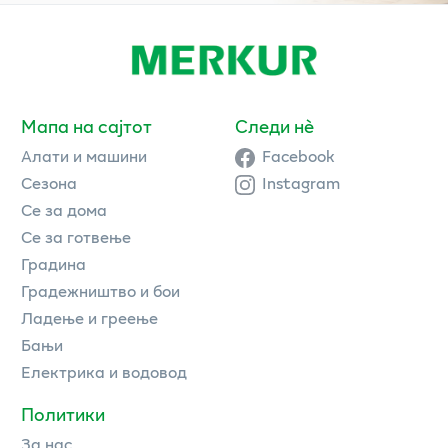
Мапа на сајтот
Следи нè
Алати и машини
Facebook
Сезона
Instagram
Се за дома
Се за готвење
Градина
Градежништво и бои
Ладење и греење
Бањи
Електрика и водовод
Политики
За нас