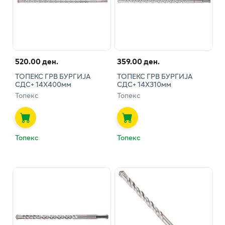
520.00 ден.
359.00 ден.
ТОПЕКС ГРВ БУРГИЈА
ТОПЕКС ГРВ БУРГИЈА
СДС+ 14Х400мм
СДС+ 14Х310мм
Топекс
Топекс
Топекс
Топекс