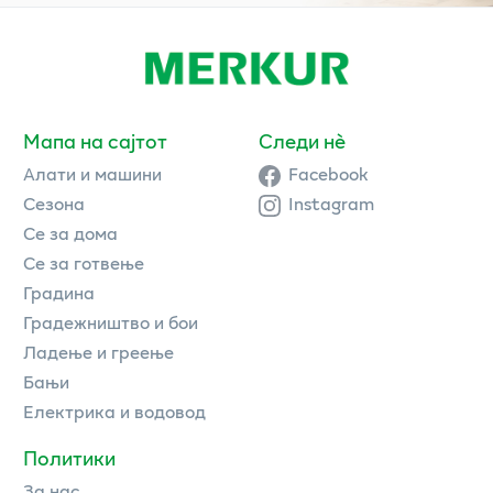
Мапа на сајтот
Следи нè
Алати и машини
Facebook
Сезона
Instagram
Се за дома
Се за готвење
Градина
Градежништво и бои
Ладење и греење
Бањи
Електрика и водовод
Политики
За нас