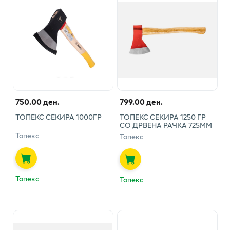
750.00 ден.
799.00 ден.
ТОПЕКС СЕКИРА 1000ГР
ТОПЕКС СЕКИРА 1250 ГР
СО ДРВЕНА РАЧКА 725ММ
Топекс
Топекс
Топекс
Топекс