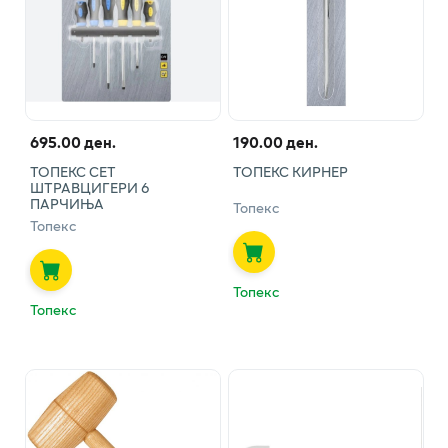
695.00 ден.
190.00 ден.
ТОПЕКС СЕТ
ТОПЕКС КИРНЕР
ШТРАВЦИГЕРИ 6
ПАРЧИЊА
Топекс
Топекс
Топекс
Топекс