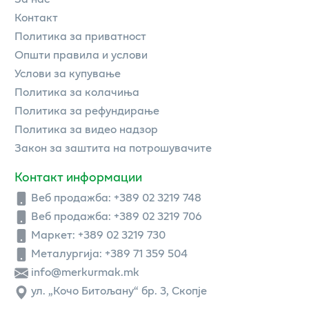
Контакт
Политика за приватност
Општи правила и услови
Услови за купување
Политика за колачиња
Политика за рефундирање
Политика за видео надзор
Закон за заштита на потрошувачите
Контакт информации
Веб продажба:
+389 02 3219 748
Веб продажба:
+389 02 3219 706
Маркет: +389 02 3219 730
Металургија: +389 71 359 504
info@merkurmak.mk
ул. „Кочо Битољану“ бр. 3, Скопје