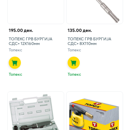
195.00 ден.
135.00 ден.
ТОПЕКС ГРВ БУРГИЈА
ТОПЕКС ГРВ БУРГИЈА
СДС+ 12Х160мм
СДС+ 8Х110мм
Топекс
Топекс
Топекс
Топекс