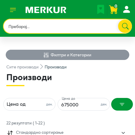
0
Филтри и Категории
Сите
производи
Производи
Производи
Цена до
Цена од
ден.
ден.
22
резултати
(
1
-
22
)
Стандардно сортирање