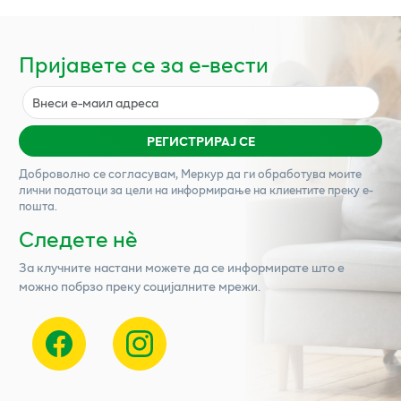
Пријавете се за е-вести
РЕГИСТРИРАЈ СЕ
Доброволно се согласувам,
Меркур
да ги обработува моите
лични податоци за цели на информирање на клиентите преку е-
пошта.
Следете нѐ
За клучните настани можете да се информирате што е
можно побрзо преку социјалните мрежи.