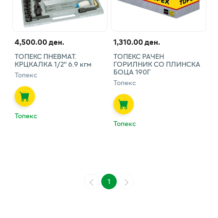
4,500.00 ден.
1,310.00 ден.
ТОПЕКС ПНЕВМАТ.
ТОПЕКС РАЧЕН
КРЦКАЛКА 1/2" 6.9 кгм
ГОРИЛНИК СО ПЛИНСКА
БОЦА 190Г
Топекс
Топекс
Топекс
Топекс
1