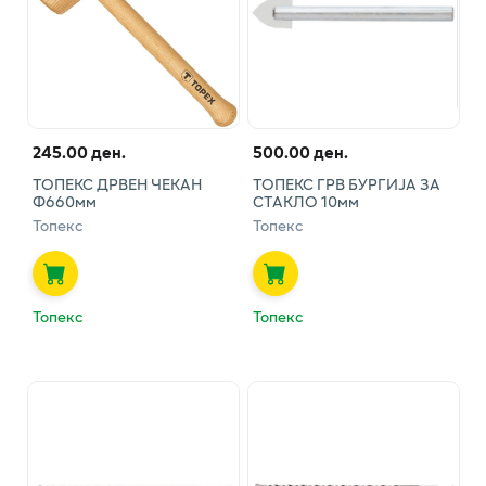
245.00 ден.
500.00 ден.
ТОПЕКС ДРВЕН ЧЕКАН
ТОПЕКС ГРВ БУРГИЈА ЗА
Ф660мм
СТАКЛО 10мм
Топекс
Топекс
Топекс
Топекс