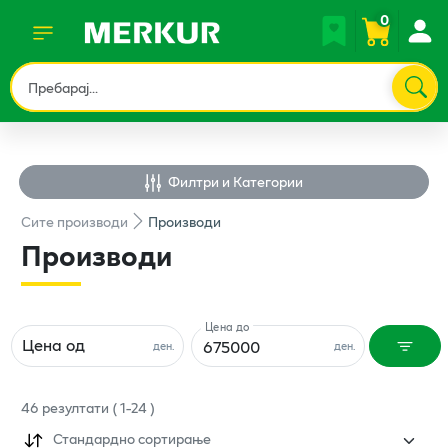
0
Филтри и Категории
Сите
производи
Производи
Производи
Цена до
Цена од
ден.
ден.
46
резултати
(
1
-
24
)
Стандардно сортирање